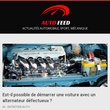
Skip
to
content
AUTOFEED
ACTUALITÉS AUTOMOBILE, SPORT, MÉCANIQUE
Primary
Navigation
Menu
Est-il possible de démarrer une voiture avec un
alternateur défectueux ?
IN:
ENTRETIEN AUTO