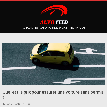
Skip
to
content
AUTOFEED
ACTUALITÉS AUTOMOBILE, SPORT, MÉCANIQUE
Primary
Navigation
Menu
Quel est le prix pour assurer une voiture sans permis
?
IN:
ASSURANCE AUTO