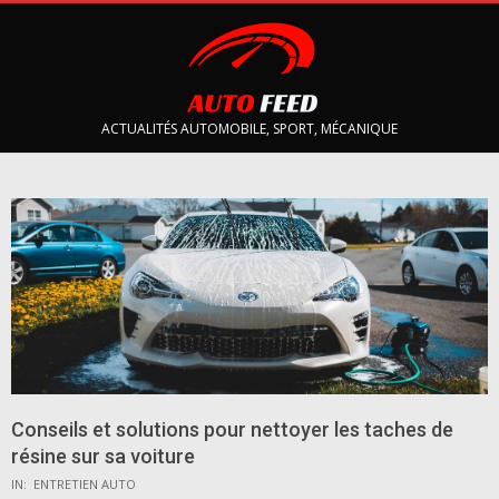
Skip
to
content
AUTOFEED
ACTUALITÉS AUTOMOBILE, SPORT, MÉCANIQUE
Primary
Navigation
Menu
Conseils et solutions pour nettoyer les taches de
résine sur sa voiture
IN:
ENTRETIEN AUTO