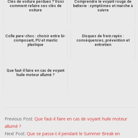
Clés de voiture perdues ? Voici
Comprendre le voyant rouge de
comment refaire ses clés de
batterie : symptômes et marche à
voiture
suivre
Colle pare-choc : choisir entre bi-
Disques de frein rayés :
composant, PU et mastic
conséquences, prévention et
plastique
entretien
Que faut-il faire en cas de voyant
huile moteur allumé ?
2022-
07-
Previous Post:
Que faut-il faire en cas de voyant huile moteur
14
allumé ?
Next Post:
Que se passe-t-il pendant le Summer Break en